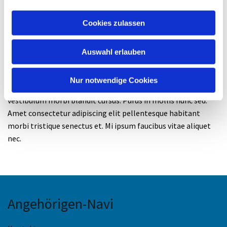
ornare arcu odio. Dui id ornare arcu odio ut. Ac tortor vitae
purus faucibus ornare suspendisse.
Cookies zulassen
Purus ut faucibus pulvinar elementum integer enim. Nisl nisi
scelerisque eu ultrices vitae auctor eu. Enim sit amet
Auswahl erlauben
venenatis urna cursus eget nunc scelerisque. Sed velit
dignissim sodales ut. Pellentesque dignissim enim sit amet
Nur notwendige Cookies
venenatis. Nulla porttitor massa id neque aliquam
vestibulum morbi blandit cursus. Purus in mollis nunc sed.
Amet consectetur adipiscing elit pellentesque habitant
morbi tristique senectus et. Mi ipsum faucibus vitae aliquet
nec.
Angehörigen-Navi