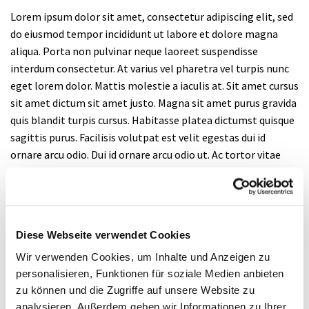
Lorem ipsum dolor sit amet, consectetur adipiscing elit, sed
do eiusmod tempor incididunt ut labore et dolore magna
aliqua. Porta non pulvinar neque laoreet suspendisse
interdum consectetur. At varius vel pharetra vel turpis nunc
eget lorem dolor. Mattis molestie a iaculis at. Sit amet cursus
sit amet dictum sit amet justo. Magna sit amet purus gravida
quis blandit turpis cursus. Habitasse platea dictumst quisque
sagittis purus. Facilisis volutpat est velit egestas dui id
ornare arcu odio. Dui id ornare arcu odio ut. Ac tortor vitae
purus faucibus ornare suspendisse.
Purus ut faucibus pulvinar elementum integer enim. Nisl nisi
scelerisque eu ultrices vitae auctor eu. Enim sit amet
venenatis urna cursus eget nunc scelerisque. Sed velit
Diese Webseite verwendet Cookies
dignissim sodales ut. Pellentesque dignissim enim sit amet
Wir verwenden Cookies, um Inhalte und Anzeigen zu
venenatis. Nulla porttitor massa id neque aliquam
personalisieren, Funktionen für soziale Medien anbieten
vestibulum morbi blandit cursus. Purus in mollis nunc sed.
zu können und die Zugriffe auf unsere Website zu
Amet consectetur adipiscing elit pellentesque habitant
analysieren. Außerdem geben wir Informationen zu Ihrer