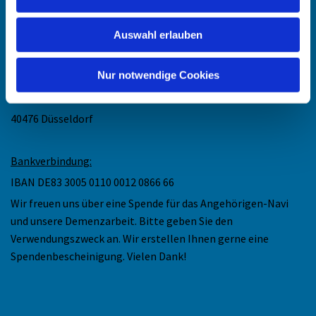
Mail: maike.keske@ekir.de
Auswahl erlauben
Anschrift
:
Nur notwendige Cookies
Ev. Kirchengemeinde Düsseldorf-Mitte
Collenbachstr. 10
40476 Düsseldorf
Bankverbindung:
IBAN DE83 3005 0110 0012 0866 66
Wir freuen uns über eine Spende für das Angehörigen-Navi
und unsere Demenzarbeit. Bitte geben Sie den
Verwendungszweck an. Wir erstellen Ihnen gerne eine
Spendenbescheinigung. Vielen Dank!