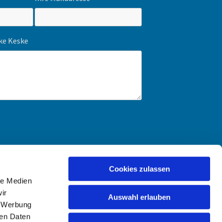
ike Keske
Cookies zulassen
le Medien
ir
Auswahl erlauben
, Werbung
ren Daten