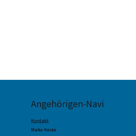
Angehörigen-Navi
Kontakt
:
Maike Keske