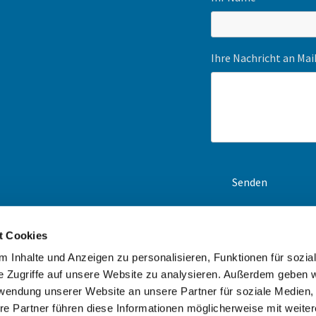
Ihre Nachricht an Ma
t Cookies
en-Navi und unsere
ck an. Wir erstellen Ihnen
 Inhalte und Anzeigen zu personalisieren, Funktionen für sozia
e Zugriffe auf unsere Website zu analysieren. Außerdem geben w
rwendung unserer Website an unsere Partner für soziale Medien
re Partner führen diese Informationen möglicherweise mit weite