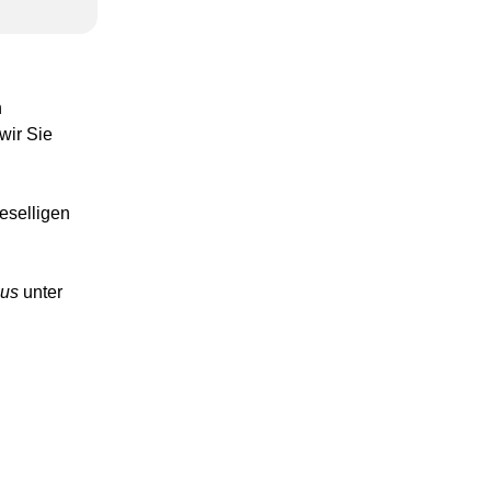
n
wir Sie
eselligen
lus
unter