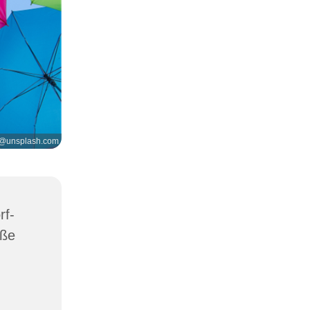
 @unsplash.com
rf-
aße