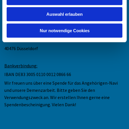
Mail: maike.keske@ekir.de
Auswahl erlauben
Anschrift
:
Nur notwendige Cookies
Ev. Kirchengemeinde Düsseldorf-Mitte
Collenbachstr. 10
40476 Düsseldorf
Bankverbindung:
IBAN DE83 3005 0110 0012 0866 66
Wir freuen uns über eine Spende für das Angehörigen-Navi
und unsere Demenzarbeit. Bitte geben Sie den
Verwendungszweck an. Wir erstellen Ihnen gerne eine
Spendenbescheinigung. Vielen Dank!