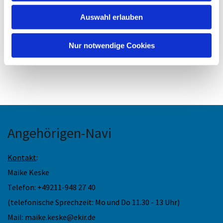
Auswahl erlauben
Nur notwendige Cookies
Angehörigen-Navi
Kontakt
:
Maike Keske
Telefon: +49211-948 27 40
(telefonische Sprechzeit: Mo und Do 11.30 - 13 Uhr)
Mail: maike.keske@ekir.de