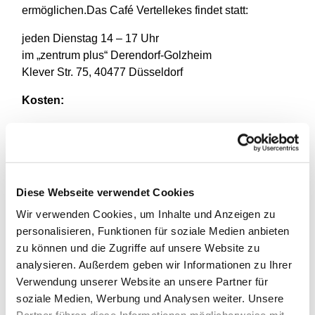
ermöglichen.Das Café Vertellekes findet statt:
jeden Dienstag 14 – 17 Uhr
im „zentrum plus“ Derendorf-Golzheim
Klever Str. 75, 40477 Düsseldorf
Kosten:
Die Kosten betragen 31,50 € pro Nachmittag inklusive
Kaffee und Kuchen, sowie Material für die
Aktivierungsangebote. Eine Kostenerstattung durch
die Pflegekasse ist ab Pflegegrad 1 möglich.
Diese Webseite verwendet Cookies
Wir verwenden Cookies, um Inhalte und Anzeigen zu
personalisieren, Funktionen für soziale Medien anbieten
Anmeldung:
zu können und die Zugriffe auf unsere Website zu
Das Angebot kann nur nach vorheriger Anmeldung
analysieren. Außerdem geben wir Informationen zu Ihrer
und Absprache in Anspruch genommen werden. Es
Verwendung unserer Website an unsere Partner für
besteht die Möglichkeit, die Gruppe an einem
soziale Medien, Werbung und Analysen weiter. Unsere
Schnuppernachmittag kennen zu lernen.