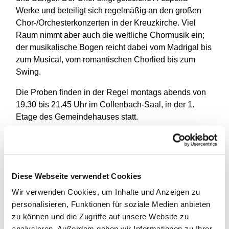
Werke und beteiligt sich regelmäßig an den großen
Chor-/Orchesterkonzerten in der Kreuzkirche. Viel
Raum nimmt aber auch die weltliche Chormusik ein;
der musikalische Bogen reicht dabei vom Madrigal bis
zum Musical, vom romantischen Chorlied bis zum
Swing.
Die Proben finden in der Regel montags abends von
19.30 bis 21.45 Uhr im Collenbach-Saal, in der 1.
Etage des Gemeindehauses statt.
Interessenten melden sich bitte bei Dirk Ströter und
können nach Verabredung ganz unverbindlich Proben
besuchen. Ein Vorsingen ist nicht erforderlich.
Mail: dirk.stroeter@t-online.de oder Telefon: 83 02 96
Diese Webseite verwendet Cookies
59
Wir verwenden Cookies, um Inhalte und Anzeigen zu
personalisieren, Funktionen für soziale Medien anbieten
zu können und die Zugriffe auf unsere Website zu
analysieren. Außerdem geben wir Informationen zu Ihrer