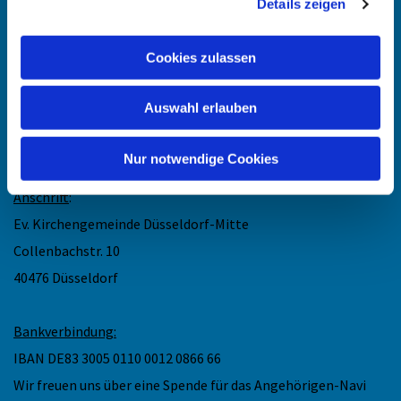
Details zeigen
Kontakt
:
Cookies zulassen
Maike Keske
Telefon: +49211-948 27 40
Auswahl erlauben
(telefonische Sprechzeit: Mo und Do 11.30 - 13 Uhr)
Mail: maike.keske@ekir.de
Nur notwendige Cookies
Anschrift
:
Ev. Kirchengemeinde Düsseldorf-Mitte
Collenbachstr. 10
40476 Düsseldorf
Bankverbindung:
IBAN DE83 3005 0110 0012 0866 66
Wir freuen uns über eine Spende für das Angehörigen-Navi