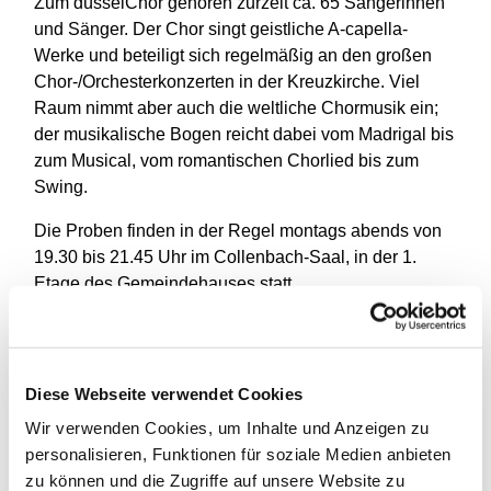
Zum düsselChor gehören zurzeit ca. 65 Sängerinnen
und Sänger. Der Chor singt geistliche A-capella-
Werke und beteiligt sich regelmäßig an den großen
Chor-/Orchesterkonzerten in der Kreuzkirche. Viel
Raum nimmt aber auch die weltliche Chormusik ein;
der musikalische Bogen reicht dabei vom Madrigal bis
zum Musical, vom romantischen Chorlied bis zum
Swing.
Die Proben finden in der Regel montags abends von
19.30 bis 21.45 Uhr im Collenbach-Saal, in der 1.
Etage des Gemeindehauses statt.
Interessenten melden sich bitte bei Dirk Ströter und
können nach Verabredung ganz unverbindlich Proben
besuchen. Ein Vorsingen ist nicht erforderlich.
Diese Webseite verwendet Cookies
Mail: dirk.stroeter@t-online.de oder Telefon: 83 02 96
Wir verwenden Cookies, um Inhalte und Anzeigen zu
59
personalisieren, Funktionen für soziale Medien anbieten
zu können und die Zugriffe auf unsere Website zu