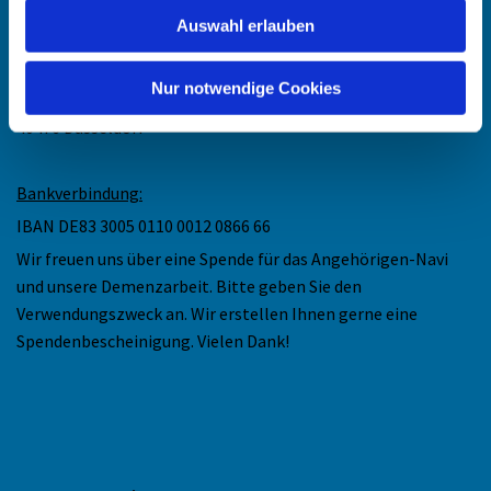
Auswahl erlauben
Anschrift
:
Ev. Kirchengemeinde Düsseldorf-Mitte
Nur notwendige Cookies
Collenbachstr. 10
40476 Düsseldorf
Bankverbindung:
IBAN DE83 3005 0110 0012 0866 66
Wir freuen uns über eine Spende für das Angehörigen-Navi
und unsere Demenzarbeit. Bitte geben Sie den
Verwendungszweck an. Wir erstellen Ihnen gerne eine
Spendenbescheinigung. Vielen Dank!