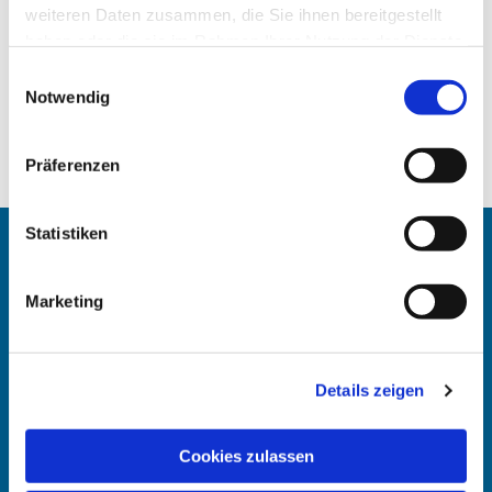
weiteren Daten zusammen, die Sie ihnen bereitgestellt
haben oder die sie im Rahmen Ihrer Nutzung der Dienste
gesammelt haben.
Einwilligungsauswahl
Notwendig
Präferenzen
Statistiken
Angehörigen-Navi
Marketing
Kontakt
:
Maike Keske
Telefon: +49211-948 27 40
Details zeigen
(telefonische Sprechzeit: Mo und Do 11.30 - 13 Uhr)
Mail: maike.keske@ekir.de
Cookies zulassen