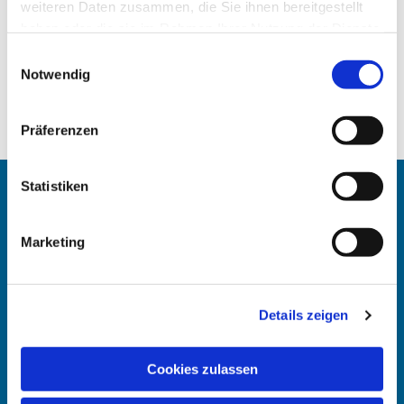
weiteren Daten zusammen, die Sie ihnen bereitgestellt
haben oder die sie im Rahmen Ihrer Nutzung der Dienste
gesammelt haben.
Einwilligungsauswahl
Notwendig
Präferenzen
Statistiken
Angehörigen-Navi
Marketing
Kontakt
:
Maike Keske
Telefon: +49211-948 27 40
Details zeigen
(telefonische Sprechzeit: Mo und Do 11.30 - 13 Uhr)
Mail: maike.keske@ekir.de
Cookies zulassen