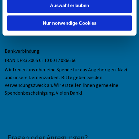
Anschrift
:
Auswahl erlauben
Ev. Kirchengemeinde Düsseldorf-Mitte
Collenbachstr. 10
Nur notwendige Cookies
40476 Düsseldorf
Bankverbindung:
IBAN DE83 3005 0110 0012 0866 66
Wir freuen uns über eine Spende für das Angehörigen-Navi
und unsere Demenzarbeit. Bitte geben Sie den
Verwendungszweck an. Wir erstellen Ihnen gerne eine
Spendenbescheinigung. Vielen Dank!
Fragen oder Anregungen
?