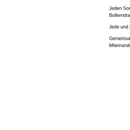
Jeden Son
Bolkerstr
Jede und 
Gemeinsam
Miteinande