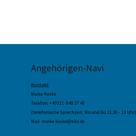
Angehörigen-Navi
Kontakt
:
Maike Keske
Telefon: +49211-948 27 40
(telefonische Sprechzeit: Mo und Do 11.30 - 13 Uhr)
Mail: maike.keske@ekir.de