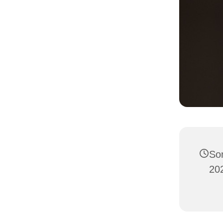
So
20