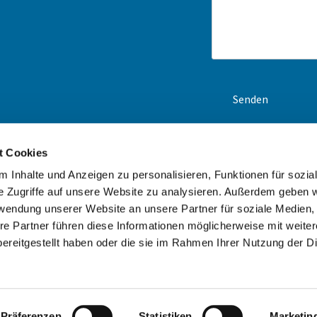
t Cookies
en-Navi und unsere
ck an. Wir erstellen Ihnen
 Inhalte und Anzeigen zu personalisieren, Funktionen für sozia
e Zugriffe auf unsere Website zu analysieren. Außerdem geben w
rwendung unserer Website an unsere Partner für soziale Medien
re Partner führen diese Informationen möglicherweise mit weite
ereitgestellt haben oder die sie im Rahmen Ihrer Nutzung der D
Impressum
Datenschutzerklärung
ChurchDesk-Login
Präferenzen
Statistiken
Marketin