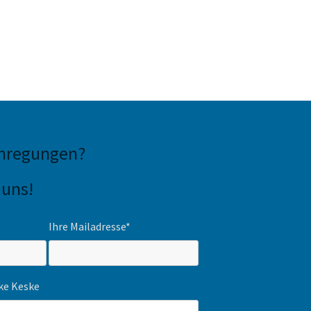
Anregungen
?
 uns!
Ihre Mailadresse*
ike Keske