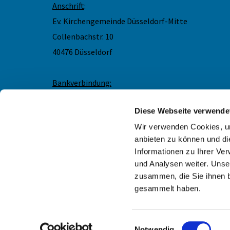
Anschrift
:
Ev. Kirchengemeinde Düsseldorf-Mitte
Collenbachstr. 10
40476 Düsseldorf
Bankverbindung:
IBAN DE83 3005 0110 0012 0866 66
Diese Webseite verwende
Wir freuen uns über eine Spende für das Angehörig
Demenzarbeit. Bitte geben Sie den Verwendungszwe
Wir verwenden Cookies, um
gerne eine Spendenbescheinigung. Vielen Dank!
anbieten zu können und di
Informationen zu Ihrer Ve
und Analysen weiter. Unse
zusammen, die Sie ihnen b
gesammelt haben.
Einwilligungsauswahl
Notwendig