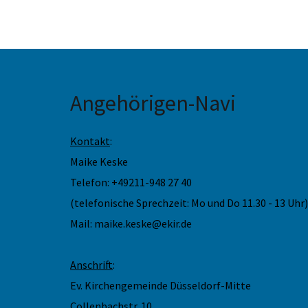
Angehörigen-Navi
Kontakt
:
Maike Keske
Telefon: +49211-948 27 40
(telefonische Sprechzeit: Mo und Do 11.30 - 13 Uhr)
Mail: maike.keske@ekir.de
Anschrift
:
Ev. Kirchengemeinde Düsseldorf-Mitte
Collenbachstr. 10