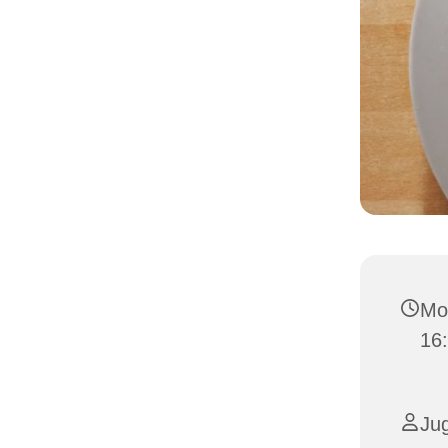
Mo
16
Ju