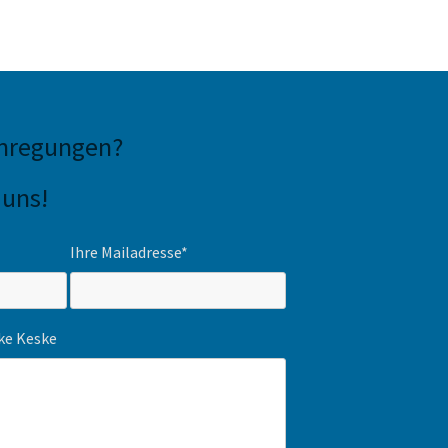
Anregungen
?
 uns!
Ihre Mailadresse*
ike Keske