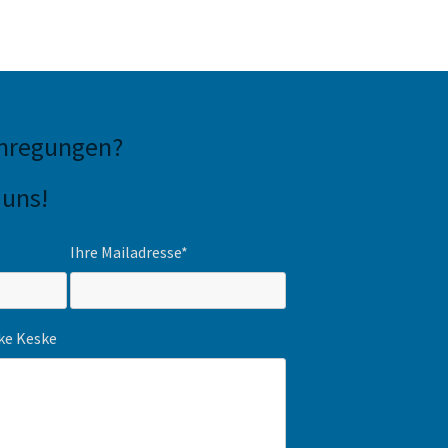
Anregungen
?
 uns!
Ihre Mailadresse*
ike Keske