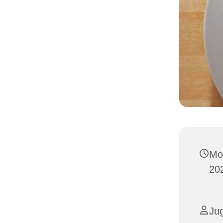
Mo
20
Ju