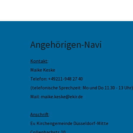
Angehörigen-Navi
Kontakt
:
Maike Keske
Telefon: +49211-948 27 40
(telefonische Sprechzeit: Mo und Do 11.30 - 13 Uhr)
Mail: maike.keske@ekir.de
Anschrift
:
Ev. Kirchengemeinde Düsseldorf-Mitte
Collenbachstr. 10