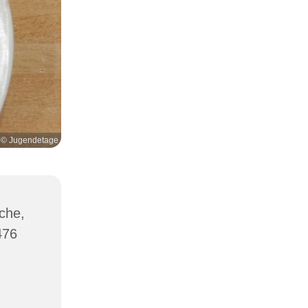
© Jugendetage
che,
476