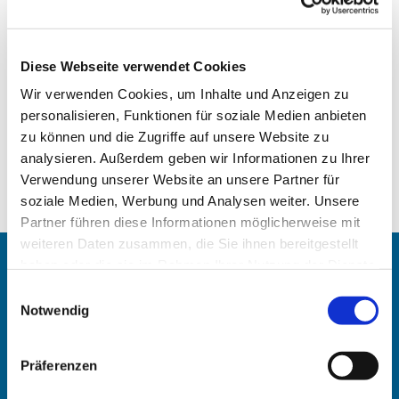
Diese Webseite verwendet Cookies
Wir verwenden Cookies, um Inhalte und Anzeigen zu
personalisieren, Funktionen für soziale Medien anbieten
zu können und die Zugriffe auf unsere Website zu
analysieren. Außerdem geben wir Informationen zu Ihrer
Verwendung unserer Website an unsere Partner für
soziale Medien, Werbung und Analysen weiter. Unsere
Partner führen diese Informationen möglicherweise mit
weiteren Daten zusammen, die Sie ihnen bereitgestellt
haben oder die sie im Rahmen Ihrer Nutzung der Dienste
Angehörigen-Navi
gesammelt haben.
Einwilligungsauswahl
Notwendig
Kontakt
:
Maike Keske
Präferenzen
Telefon: +49211-948 27 40