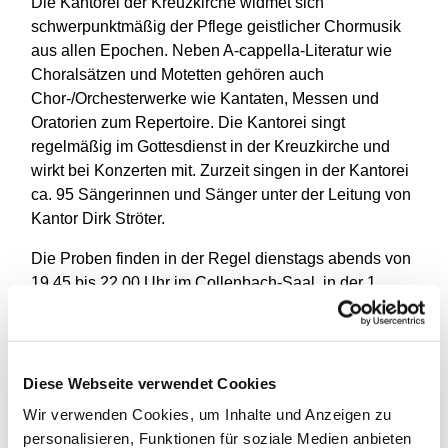
Die Kantorei der Kreuzkirche widmet sich
schwerpunktmäßig der Pflege geistlicher Chormusik
aus allen Epochen. Neben A-cappella-Literatur wie
Choralsätzen und Motetten gehören auch
Chor-/Orchesterwerke wie Kantaten, Messen und
Oratorien zum Repertoire. Die Kantorei singt
regelmäßig im Gottesdienst in der Kreuzkirche und
wirkt bei Konzerten mit. Zurzeit singen in der Kantorei
ca. 95 Sängerinnen und Sänger unter der Leitung von
Kantor Dirk Ströter.
Die Proben finden in der Regel dienstags abends von
19.45 bis 22.00 Uhr im Collenbach-Saal, in der 1.
Etage des Gemeindehauses statt.
Interessenten melden sich bitte bei Dirk Ströter und
können nach Verabredung ganz unverbindlich Proben
Diese Webseite verwendet Cookies
besuchen. Ein Vorsingen ist nicht erforderlich.
Wir verwenden Cookies, um Inhalte und Anzeigen zu
Mail: dirk.stroeter@t-online.de oder Telefon: 83 02 96
personalisieren, Funktionen für soziale Medien anbieten
59