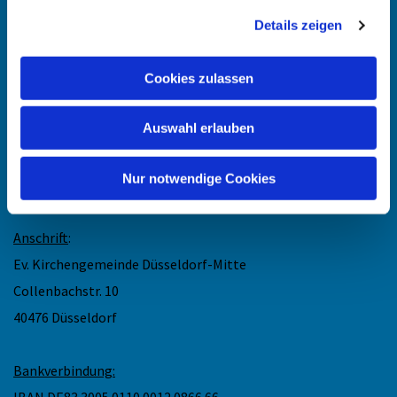
Details zeigen
Angehörigen-Navi
Kontakt
:
Cookies zulassen
Maike Keske
Auswahl erlauben
Telefon: +49211-948 27 40
(telefonische Sprechzeit: Mo und Do 11.30 - 13 Uhr)
Nur notwendige Cookies
Mail: maike.keske@ekir.de
Anschrift
:
Ev. Kirchengemeinde Düsseldorf-Mitte
Collenbachstr. 10
40476 Düsseldorf
Bankverbindung:
IBAN DE83 3005 0110 0012 0866 66