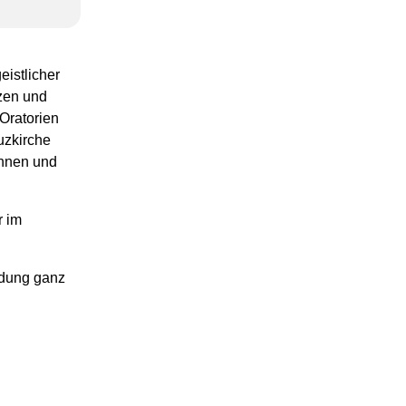
istlicher
zen und
Oratorien
uzkirche
innen und
r im
edung ganz