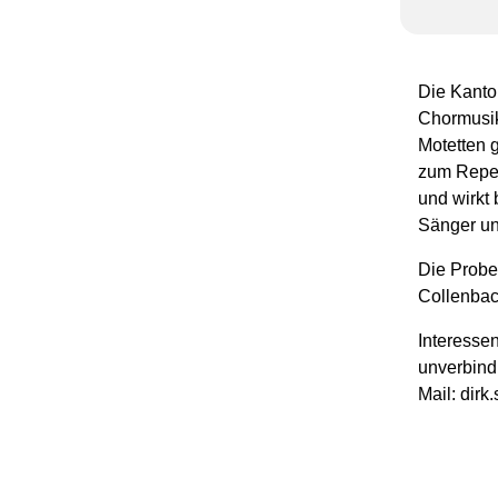
Die Kanto
Chormusik
Motetten 
zum Repert
und wirkt 
Sänger unt
Die Probe
Collenbac
Interesse
unverbindl
Mail: dirk