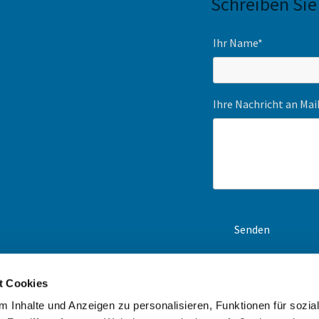
Schreiben Sie
Ihr Name*
Ihre Nachricht an Ma
t Cookies
en-Navi und unsere
ck an. Wir erstellen Ihnen
 Inhalte und Anzeigen zu personalisieren, Funktionen für sozia