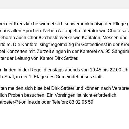
rei der Kreuzkirche widmet sich schwerpunktmäßig der Pflege ge
 aus allen Epochen. Neben A-cappella-Literatur wie Choralsät
gehören auch Chor-/Orchesterwerke wie Kantaten, Messen und 
oire. Die Kantorei singt regelmäßig im Gottesdienst in der Kre
bei Konzerten mit. Zurzeit singen in der Kantorei ca. 95 Sänger
er der Leitung von Kantor Dirk Ströter.
n finden in der Regel dienstags abends von 19.45 bis 22.00 Uh
h-Saal, in der 1. Etage des Gemeindehauses statt.
nten melden sich bitte bei Dirk Ströter und können nach Verabr
ich Proben besuchen. Ein Vorsingen ist nicht erforderlich.
.stroeter@t-online.de oder Telefon: 83 02 96 59