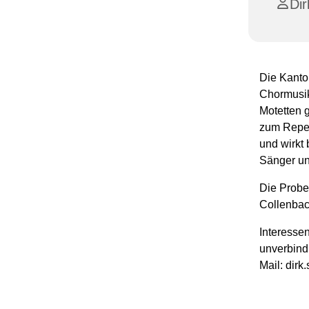
Dir
Die Kanto
Chormusik
Motetten 
zum Repert
und wirkt 
Sänger unt
Die Probe
Collenbac
Interesse
unverbindl
Mail: dirk