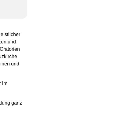
istlicher
zen und
Oratorien
uzkirche
innen und
r im
edung ganz