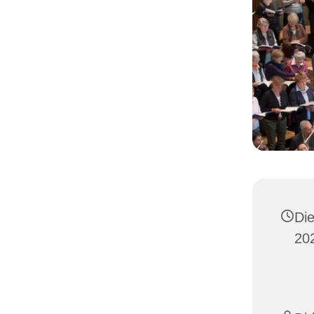
Di
202