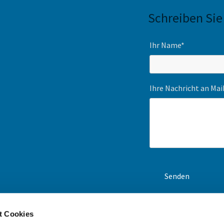
Schreiben Sie
Ihr Name*
Ihre Nachricht an Ma
t Cookies
en-Navi und unsere