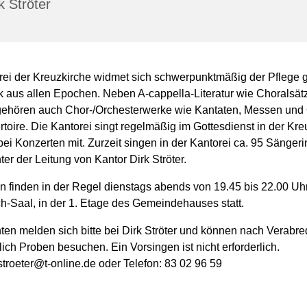
k Ströter
rei der Kreuzkirche widmet sich schwerpunktmäßig der Pflege ge
 aus allen Epochen. Neben A-cappella-Literatur wie Choralsät
gehören auch Chor-/Orchesterwerke wie Kantaten, Messen und 
oire. Die Kantorei singt regelmäßig im Gottesdienst in der Kre
bei Konzerten mit. Zurzeit singen in der Kantorei ca. 95 Sänger
er der Leitung von Kantor Dirk Ströter.
n finden in der Regel dienstags abends von 19.45 bis 22.00 Uh
h-Saal, in der 1. Etage des Gemeindehauses statt.
nten melden sich bitte bei Dirk Ströter und können nach Verabr
ich Proben besuchen. Ein Vorsingen ist nicht erforderlich.
.stroeter@t-online.de oder Telefon: 83 02 96 59