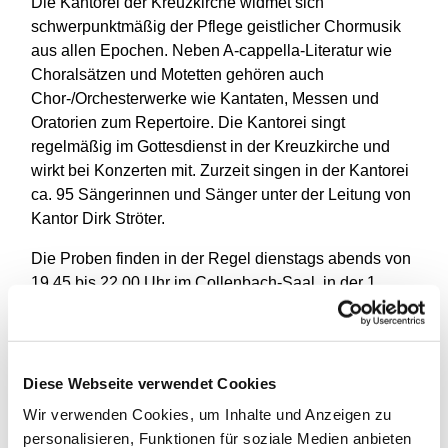
Die Kantorei der Kreuzkirche widmet sich
schwerpunktmäßig der Pflege geistlicher Chormusik
aus allen Epochen. Neben A-cappella-Literatur wie
Choralsätzen und Motetten gehören auch
Chor-/Orchesterwerke wie Kantaten, Messen und
Oratorien zum Repertoire. Die Kantorei singt
regelmäßig im Gottesdienst in der Kreuzkirche und
wirkt bei Konzerten mit. Zurzeit singen in der Kantorei
ca. 95 Sängerinnen und Sänger unter der Leitung von
Kantor Dirk Ströter.
Die Proben finden in der Regel dienstags abends von
19.45 bis 22.00 Uhr im Collenbach-Saal, in der 1.
Etage des Gemeindehauses statt.
Interessenten melden sich bitte bei Dirk Ströter und
können nach Verabredung ganz unverbindlich Proben
Diese Webseite verwendet Cookies
besuchen. Ein Vorsingen ist nicht erforderlich.
Wir verwenden Cookies, um Inhalte und Anzeigen zu
Mail: dirk.stroeter@t-online.de oder Telefon: 83 02 96
personalisieren, Funktionen für soziale Medien anbieten
59