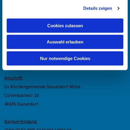
Details zeigen
Angehörigen-Navi
Kontakt
:
Cookies zulassen
Maike Keske
Auswahl erlauben
Telefon: +49211-948 27 40
(telefonische Sprechzeit: Mo und Do 11.30 - 13 Uhr)
Nur notwendige Cookies
Mail: maike.keske@ekir.de
Anschrift
:
Ev. Kirchengemeinde Düsseldorf-Mitte
Collenbachstr. 10
40476 Düsseldorf
Bankverbindung:
IBAN DE83 3005 0110 0012 0866 66