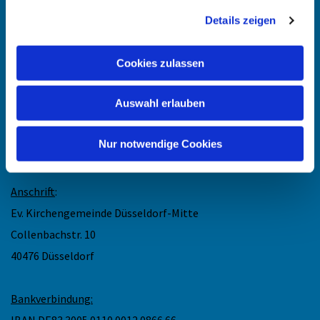
Details zeigen
Angehörigen-Navi
Kontakt
:
Cookies zulassen
Maike Keske
Auswahl erlauben
Telefon: +49211-948 27 40
(telefonische Sprechzeit: Mo und Do 11.30 - 13 Uhr)
Nur notwendige Cookies
Mail: maike.keske@ekir.de
Anschrift
:
Ev. Kirchengemeinde Düsseldorf-Mitte
Collenbachstr. 10
40476 Düsseldorf
Bankverbindung:
IBAN DE83 3005 0110 0012 0866 66