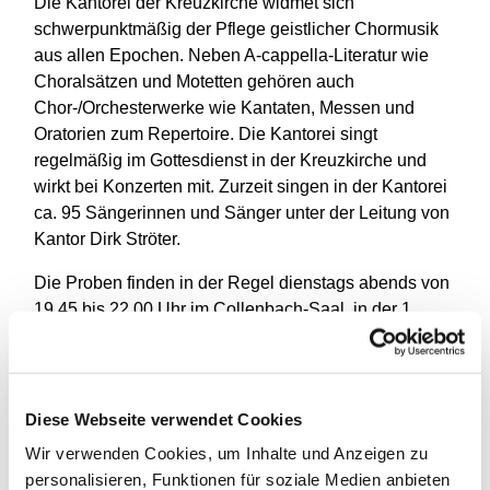
Die Kantorei der Kreuzkirche widmet sich
schwerpunktmäßig der Pflege geistlicher Chormusik
aus allen Epochen. Neben A-cappella-Literatur wie
Choralsätzen und Motetten gehören auch
Chor-/Orchesterwerke wie Kantaten, Messen und
Oratorien zum Repertoire. Die Kantorei singt
regelmäßig im Gottesdienst in der Kreuzkirche und
wirkt bei Konzerten mit. Zurzeit singen in der Kantorei
ca. 95 Sängerinnen und Sänger unter der Leitung von
Kantor Dirk Ströter.
Die Proben finden in der Regel dienstags abends von
19.45 bis 22.00 Uhr im Collenbach-Saal, in der 1.
Etage des Gemeindehauses statt.
Interessenten melden sich bitte bei Dirk Ströter und
können nach Verabredung ganz unverbindlich Proben
Diese Webseite verwendet Cookies
besuchen. Ein Vorsingen ist nicht erforderlich.
Wir verwenden Cookies, um Inhalte und Anzeigen zu
Mail: dirk.stroeter@t-online.de oder Telefon: 83 02 96
personalisieren, Funktionen für soziale Medien anbieten
59