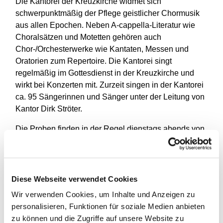
Die Kantorei der Kreuzkirche widmet sich
schwerpunktmäßig der Pflege geistlicher Chormusik
aus allen Epochen. Neben A-cappella-Literatur wie
Choralsätzen und Motetten gehören auch
Chor-/Orchesterwerke wie Kantaten, Messen und
Oratorien zum Repertoire. Die Kantorei singt
regelmäßig im Gottesdienst in der Kreuzkirche und
wirkt bei Konzerten mit. Zurzeit singen in der Kantorei
ca. 95 Sängerinnen und Sänger unter der Leitung von
Kantor Dirk Ströter.
Die Proben finden in der Regel dienstags abends von
19.45 bis 22.00 Uhr im Collenbach-Saal, in der 1.
Etage des Gemeindehauses statt.
Interessenten melden sich bitte bei Dirk Ströter und
Diese Webseite verwendet Cookies
können nach Verabredung ganz unverbindlich Proben
Wir verwenden Cookies, um Inhalte und Anzeigen zu
besuchen. Ein Vorsingen ist nicht erforderlich.
personalisieren, Funktionen für soziale Medien anbieten
zu können und die Zugriffe auf unsere Website zu