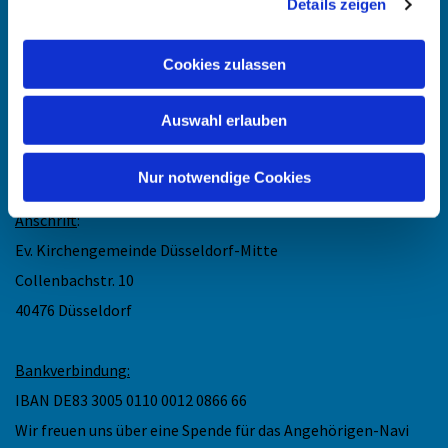
Details zeigen
Kontakt
:
Cookies zulassen
Maike Keske
Telefon: +49211-948 27 40
Auswahl erlauben
(telefonische Sprechzeit: Mo und Do 11.30 - 13 Uhr)
Mail: maike.keske@ekir.de
Nur notwendige Cookies
Anschrift
:
Ev. Kirchengemeinde Düsseldorf-Mitte
Collenbachstr. 10
40476 Düsseldorf
Bankverbindung:
IBAN DE83 3005 0110 0012 0866 66
Wir freuen uns über eine Spende für das Angehörigen-Navi