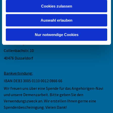
Telefon: +49211-948 27 40
Cookies zulassen
(telefonische Sprechzeit: Mo und Do 11.30 - 13 Uhr)
Mail: maike.keske@ekir.de
Auswahl erlauben
Nur notwendige Cookies
Anschrift
:
Ev. Kirchengemeinde Düsseldorf-Mitte
Collenbachstr. 10
40476 Düsseldorf
Bankverbindung:
IBAN DE83 3005 0110 0012 0866 66
Wir freuen uns über eine Spende für das Angehörigen-Navi
und unsere Demenzarbeit. Bitte geben Sie den
Verwendungszweck an. Wir erstellen Ihnen gerne eine
Spendenbescheinigung. Vielen Dank!