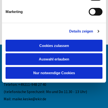
Marketing
Details zeigen
Cookies zulassen
Angehörigen-Navi
Auswahl erlauben
Kontakt
:
Nur notwendige Cookies
Maike Keske
Telefon: +49211-948 27 40
(telefonische Sprechzeit: Mo und Do 11.30 - 13 Uhr)
Mail: maike.keske@ekir.de