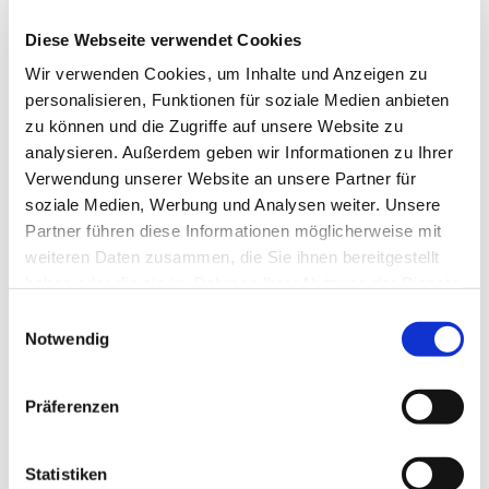
14 bis 16 Uhr im Gemeindehaus an der
Neanderkirche statt.
Diese Webseite verwendet Cookies
Wir verwenden Cookies, um Inhalte und Anzeigen zu
Kontakt über die Tagesstätte Shelter, Liefergasse 3,
personalisieren, Funktionen für soziale Medien anbieten
Telefon 0211 58 68 78 80
zu können und die Zugriffe auf unsere Website zu
Projektleitung gesund.zeit.raum Kai Lingenfelder,
analysieren. Außerdem geben wir Informationen zu Ihrer
Fachberatungsstelle Horizont, Neusser Straße 37,
Verwendung unserer Website an unsere Partner für
Telefon 0211 3006430
soziale Medien, Werbung und Analysen weiter. Unsere
Partner führen diese Informationen möglicherweise mit
weiteren Daten zusammen, die Sie ihnen bereitgestellt
haben oder die sie im Rahmen Ihrer Nutzung der Dienste
gesammelt haben.
Einwilligungsauswahl
Notwendig
Präferenzen
Statistiken