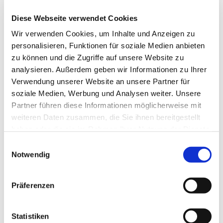
14 bis 16 Uhr im Gemeindehaus an der
Neanderkirche statt.
Diese Webseite verwendet Cookies
Wir verwenden Cookies, um Inhalte und Anzeigen zu
Kontakt über die Tagesstätte Shelter, Liefergasse 3,
personalisieren, Funktionen für soziale Medien anbieten
Telefon 0211 58 68 78 80
zu können und die Zugriffe auf unsere Website zu
Projektleitung gesund.zeit.raum Kai Lingenfelder,
analysieren. Außerdem geben wir Informationen zu Ihrer
Fachberatungsstelle Horizont, Neusser Straße 37,
Verwendung unserer Website an unsere Partner für
Telefon 0211 3006430
soziale Medien, Werbung und Analysen weiter. Unsere
Partner führen diese Informationen möglicherweise mit
weiteren Daten zusammen, die Sie ihnen bereitgestellt
haben oder die sie im Rahmen Ihrer Nutzung der Dienste
gesammelt haben.
Einwilligungsauswahl
Notwendig
Präferenzen
Statistiken