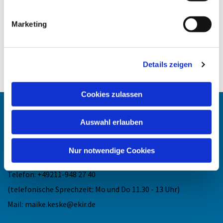
Marketing
Details zeigen
Cookies zulassen
Angehörigen-Navi
Auswahl erlauben
Kontakt
:
Nur notwendige Cookies
Maike Keske
Telefon: +49211-948 27 40
(telefonische Sprechzeit: Mo und Do 11.30 - 13 Uhr)
Mail: maike.keske@ekir.de