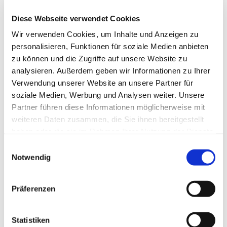
14 bis 16 Uhr im Gemeindehaus an der
Neanderkirche statt.
Diese Webseite verwendet Cookies
Wir verwenden Cookies, um Inhalte und Anzeigen zu
Kontakt über die Tagesstätte Shelter, Liefergasse 3,
personalisieren, Funktionen für soziale Medien anbieten
Telefon 0211 58 68 78 80
zu können und die Zugriffe auf unsere Website zu
Projektleitung gesund.zeit.raum Kai Lingenfelder,
analysieren. Außerdem geben wir Informationen zu Ihrer
Fachberatungsstelle Horizont, Neusser Straße 37,
Verwendung unserer Website an unsere Partner für
Telefon 0211 3006430
soziale Medien, Werbung und Analysen weiter. Unsere
Partner führen diese Informationen möglicherweise mit
weiteren Daten zusammen, die Sie ihnen bereitgestellt
haben oder die sie im Rahmen Ihrer Nutzung der Dienste
gesammelt haben.
Einwilligungsauswahl
Notwendig
Präferenzen
Statistiken