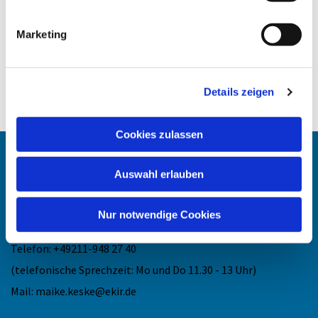
Marketing
Details zeigen
Cookies zulassen
Angehörigen-Navi
Auswahl erlauben
Kontakt
:
Nur notwendige Cookies
Maike Keske
Telefon: +49211-948 27 40
(telefonische Sprechzeit: Mo und Do 11.30 - 13 Uhr)
Mail: maike.keske@ekir.de