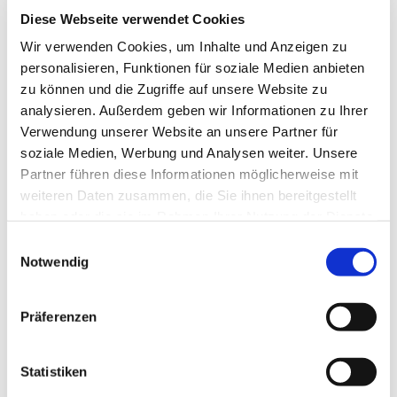
Diese Webseite verwendet Cookies
Kontakt über die Tagesstätte Shelter, Liefergasse 3,
Wir verwenden Cookies, um Inhalte und Anzeigen zu
Telefon 0211 58 68 78 80
personalisieren, Funktionen für soziale Medien anbieten
zu können und die Zugriffe auf unsere Website zu
Projektleitung gesund.zeit.raum Kai Lingenfelder,
analysieren. Außerdem geben wir Informationen zu Ihrer
Fachberatungsstelle Horizont, Neusser Straße 37,
Verwendung unserer Website an unsere Partner für
Telefon 0211 3006430
soziale Medien, Werbung und Analysen weiter. Unsere
Partner führen diese Informationen möglicherweise mit
weiteren Daten zusammen, die Sie ihnen bereitgestellt
haben oder die sie im Rahmen Ihrer Nutzung der Dienste
gesammelt haben.
Einwilligungsauswahl
Notwendig
Präferenzen
Statistiken