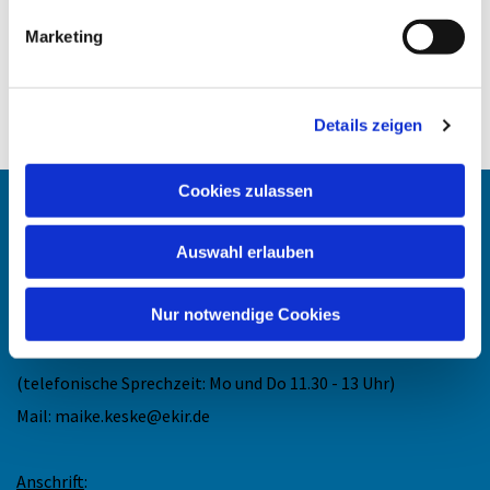
Marketing
Details zeigen
Cookies zulassen
Angehörigen-Navi
Auswahl erlauben
Kontakt
:
Nur notwendige Cookies
Maike Keske
Telefon: +49211-948 27 40
(telefonische Sprechzeit: Mo und Do 11.30 - 13 Uhr)
Mail: maike.keske@ekir.de
Anschrift
: