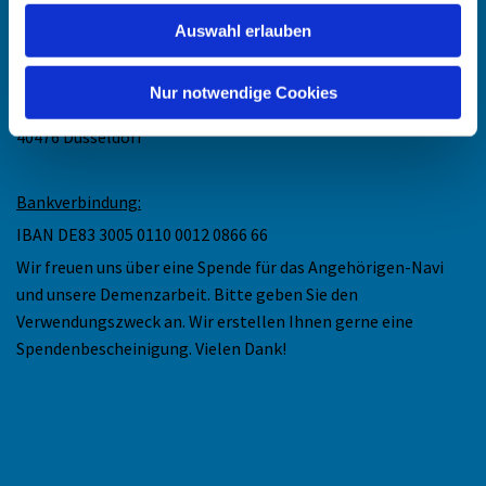
Auswahl erlauben
Anschrift
:
Ev. Kirchengemeinde Düsseldorf-Mitte
Nur notwendige Cookies
Collenbachstr. 10
40476 Düsseldorf
Bankverbindung:
IBAN DE83 3005 0110 0012 0866 66
Wir freuen uns über eine Spende für das Angehörigen-Navi
und unsere Demenzarbeit. Bitte geben Sie den
Verwendungszweck an. Wir erstellen Ihnen gerne eine
Spendenbescheinigung. Vielen Dank!