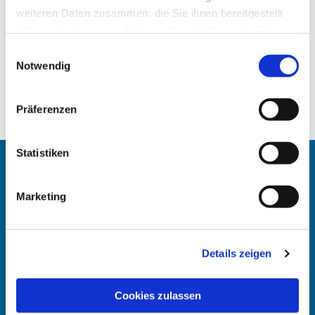
weiteren Daten zusammen, die Sie ihnen bereitgestellt
haben oder die sie im Rahmen Ihrer Nutzung der Dienste
gesammelt haben.
Einwilligungsauswahl
Notwendig
Präferenzen
Statistiken
Angehörigen-Navi
Marketing
Kontakt
:
Maike Keske
Details zeigen
Telefon: +49211-948 27 40
(telefonische Sprechzeit: Mo und Do 11.30 - 13 Uhr)
Cookies zulassen
Mail: maike.keske@ekir.de