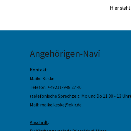
Hier
steht
Angehörigen-Navi
Kontakt
:
Maike Keske
Telefon: +49211-948 27 40
(telefonische Sprechzeit: Mo und Do 11.30 - 13 Uhr)
Mail: maike.keske@ekir.de
Anschrift
:
Ev. Kirchengemeinde Düsseldorf-Mitte