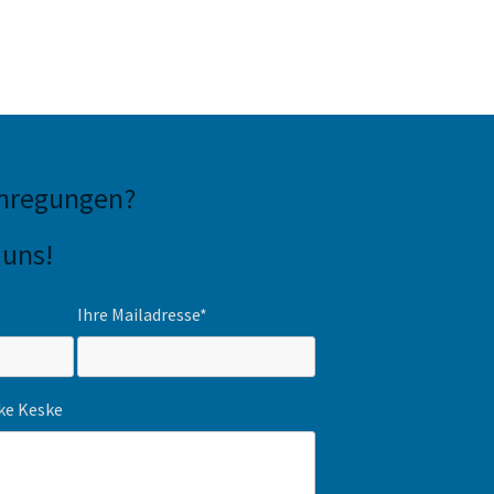
Anregungen
?
 uns!
Ihre Mailadresse*
ike Keske