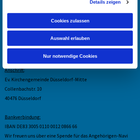
Details zeigen
Kontakt
:
Cookies zulassen
Maike Keske
Telefon: +49211-948 27 40
Auswahl erlauben
(telefonische Sprechzeit: Mo und Do 11.30 - 13 Uhr)
Mail: maike.keske@ekir.de
Nur notwendige Cookies
Anschrift
:
Ev. Kirchengemeinde Düsseldorf-Mitte
Collenbachstr. 10
40476 Düsseldorf
Bankverbindung:
IBAN DE83 3005 0110 0012 0866 66
Wir freuen uns über eine Spende für das Angehörigen-Navi