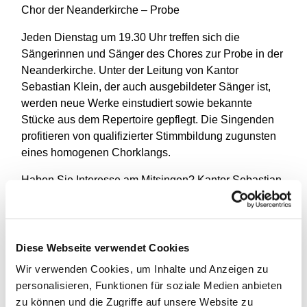
Chor der Neanderkirche – Probe
Jeden Dienstag um 19.30 Uhr treffen sich die
Sängerinnen und Sänger des Chores zur Probe in der
Neanderkirche. Unter der Leitung von Kantor
Sebastian Klein, der auch ausgebildeter Sänger ist,
werden neue Werke einstudiert sowie bekannte
Stücke aus dem Repertoire gepflegt. Die Singenden
profitieren von qualifizierter Stimmbildung zugunsten
eines homogenen Chorklangs.
Haben Sie Interesse am Mitsingen? Kantor Sebastian
Klein gibt Ihnen gerne weitere Informationen zu den
Modalitäten (Altersgrenze für Neuzugänge: 60 Jahre;
Vorsingen nach Vereinbarung).
Diese Webseite verwendet Cookies
Kantor Sebastian Klein,
Wir verwenden Cookies, um Inhalte und Anzeigen zu
0211/8369921,
sebastian.klein@ekir.de
.
personalisieren, Funktionen für soziale Medien anbieten
zu können und die Zugriffe auf unsere Website zu