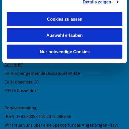
Details zeigen
Kontakt
:
Cookies zulassen
Maike Keske
Telefon: +49211-948 27 40
Auswahl erlauben
(telefonische Sprechzeit: Mo und Do 11.30 - 13 Uhr)
Mail: maike.keske@ekir.de
Nur notwendige Cookies
Anschrift
:
Ev. Kirchengemeinde Düsseldorf-Mitte
Collenbachstr. 10
40476 Düsseldorf
Bankverbindung:
IBAN DE83 3005 0110 0012 0866 66
Wir freuen uns über eine Spende für das Angehörigen-Navi