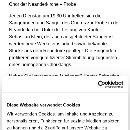
Chor der Neanderkirche – Probe
Jeden Dienstag um 19.30 Uhr treffen sich die
Sängerinnen und Sänger des Chores zur Probe in der
Neanderkirche. Unter der Leitung von Kantor
Sebastian Klein, der auch ausgebildeter Sänger ist,
werden neue Werke einstudiert sowie bekannte
Stücke aus dem Repertoire gepflegt. Die Singenden
profitieren von qualifizierter Stimmbildung zugunsten
eines homogenen Chorklangs.
Haben Sie Interesse am Mitsingen? Kantor Sebastian
Klein gibt Ihnen gerne weitere Informationen zu den
Modalitäten (Altersgrenze für Neuzugänge: 60 Jahre;
Vorsingen nach Vereinbarung).
Diese Webseite verwendet Cookies
Kantor Sebastian Klein,
Wir verwenden Cookies, um Inhalte und Anzeigen zu
0211/8369921,
sebastian.klein@ekir.de
.
personalisieren, Funktionen für soziale Medien anbieten
zu können und die Zugriffe auf unsere Website zu