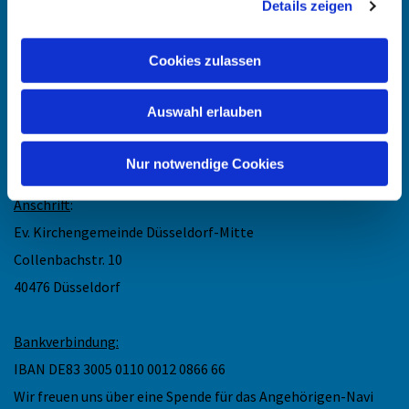
Details zeigen
Kontakt
:
Cookies zulassen
Maike Keske
Telefon: +49211-948 27 40
Auswahl erlauben
(telefonische Sprechzeit: Mo und Do 11.30 - 13 Uhr)
Mail: maike.keske@ekir.de
Nur notwendige Cookies
Anschrift
:
Ev. Kirchengemeinde Düsseldorf-Mitte
Collenbachstr. 10
40476 Düsseldorf
Bankverbindung:
IBAN DE83 3005 0110 0012 0866 66
Wir freuen uns über eine Spende für das Angehörigen-Navi