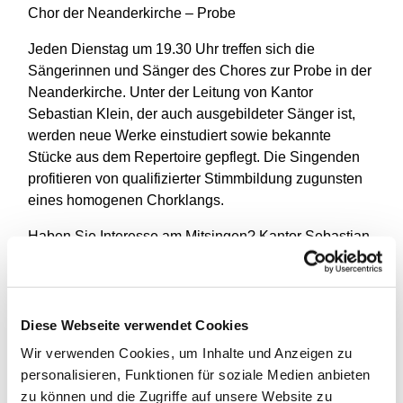
Chor der Neanderkirche – Probe
Jeden Dienstag um 19.30 Uhr treffen sich die
Sängerinnen und Sänger des Chores zur Probe in der
Neanderkirche. Unter der Leitung von Kantor
Sebastian Klein, der auch ausgebildeter Sänger ist,
werden neue Werke einstudiert sowie bekannte
Stücke aus dem Repertoire gepflegt. Die Singenden
profitieren von qualifizierter Stimmbildung zugunsten
eines homogenen Chorklangs.
Haben Sie Interesse am Mitsingen? Kantor Sebastian
Klein gibt Ihnen gerne weitere Informationen zu den
Modalitäten (Altersgrenze für Neuzugänge: 60 Jahre;
Vorsingen nach Vereinbarung).
Diese Webseite verwendet Cookies
Kantor Sebastian Klein,
Wir verwenden Cookies, um Inhalte und Anzeigen zu
0211/8369921,
sebastian.klein@ekir.de
.
personalisieren, Funktionen für soziale Medien anbieten
zu können und die Zugriffe auf unsere Website zu