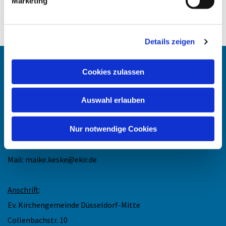
Marketing
Details zeigen
Angehörigen-Navi
Cookies zulassen
Kontakt
:
Auswahl erlauben
Maike Keske
Telefon: +49211-948 27 40
Nur notwendige Cookies
(telefonische Sprechzeit: Mo und Do 11.30 - 13 Uhr)
Mail: maike.keske@ekir.de
Anschrift
:
Ev. Kirchengemeinde Düsseldorf-Mitte
Collenbachstr. 10