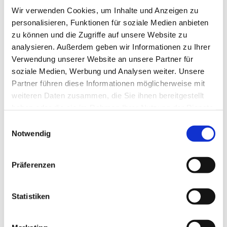
Wir verwenden Cookies, um Inhalte und Anzeigen zu
Rauchholz Telefon: 0211 - 326807
personalisieren, Funktionen für soziale Medien anbieten
Gerne können Sie zu einer kostenfreien Probestunde
zu können und die Zugriffe auf unsere Website zu
kommen. Wir freuen uns auf Sie.
analysieren. Außerdem geben wir Informationen zu Ihrer
Verwendung unserer Website an unsere Partner für
soziale Medien, Werbung und Analysen weiter. Unsere
Partner führen diese Informationen möglicherweise mit
weiteren Daten zusammen, die Sie ihnen bereitgestellt
haben oder die sie im Rahmen Ihrer Nutzung der Dienste
gesammelt haben.
Einwilligungsauswahl
Notwendig
Präferenzen
Statistiken