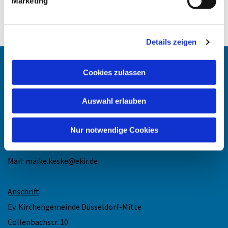
Marketing
Details zeigen
Angehörigen-Navi
Cookies zulassen
Kontakt
:
Auswahl erlauben
Maike Keske
Telefon: +49211-948 27 40
Nur notwendige Cookies
(telefonische Sprechzeit: Mo und Do 11.30 - 13 Uhr)
Mail: maike.keske@ekir.de
Anschrift
:
Ev. Kirchengemeinde Düsseldorf-Mitte
Collenbachstr. 10