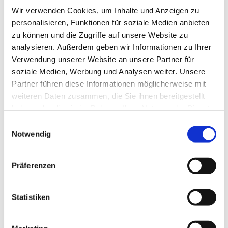
Wir verwenden Cookies, um Inhalte und Anzeigen zu
Rauchholz Telefon: 0211 - 326807
personalisieren, Funktionen für soziale Medien anbieten
Gerne können Sie zu einer kostenfreien Probestunde
zu können und die Zugriffe auf unsere Website zu
kommen. Wir freuen uns auf Sie.
analysieren. Außerdem geben wir Informationen zu Ihrer
Verwendung unserer Website an unsere Partner für
soziale Medien, Werbung und Analysen weiter. Unsere
Partner führen diese Informationen möglicherweise mit
weiteren Daten zusammen, die Sie ihnen bereitgestellt
haben oder die sie im Rahmen Ihrer Nutzung der Dienste
gesammelt haben.
Einwilligungsauswahl
Notwendig
Präferenzen
Statistiken