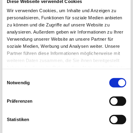
Diese Webseite verwendet Cookies
Auskunft: Silke Wahl Telefon: 0211 - 20962265 & Ute
Wir verwenden Cookies, um Inhalte und Anzeigen zu
Rauchholz Telefon: 0211 - 326807
personalisieren, Funktionen für soziale Medien anbieten
zu können und die Zugriffe auf unsere Website zu
Gerne können Sie zu einer kostenfreien Probestunde
analysieren. Außerdem geben wir Informationen zu Ihrer
kommen. Wir freuen uns auf Sie.
Verwendung unserer Website an unsere Partner für
soziale Medien, Werbung und Analysen weiter. Unsere
Partner führen diese Informationen möglicherweise mit
weiteren Daten zusammen, die Sie ihnen bereitgestellt
haben oder die sie im Rahmen Ihrer Nutzung der Dienste
gesammelt haben.
Einwilligungsauswahl
Notwendig
Präferenzen
Statistiken