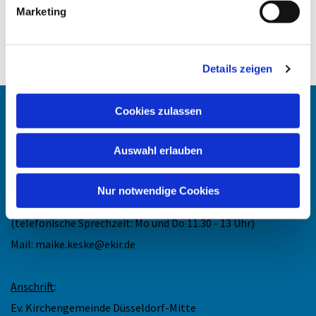
Marketing
Details zeigen
Cookies zulassen
Angehörigen-Navi
Auswahl erlauben
Kontakt
:
Maike Keske
Nur notwendige Cookies
Telefon: +49211-948 27 40
(telefonische Sprechzeit: Mo und Do 11.30 - 13 Uhr)
Mail: maike.keske@ekir.de
Anschrift
:
Ev. Kirchengemeinde Düsseldorf-Mitte