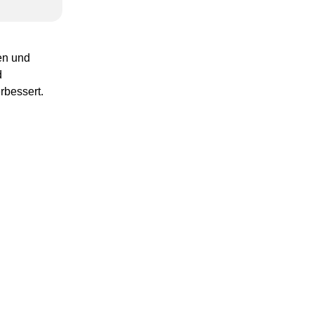
en und
d
rbessert.