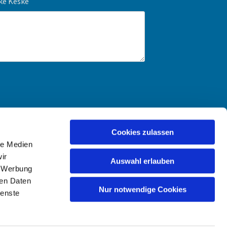
ike Keske
Cookies zulassen
le Medien
ir
Auswahl erlauben
, Werbung
ren Daten
Nur notwendige Cookies
ienste