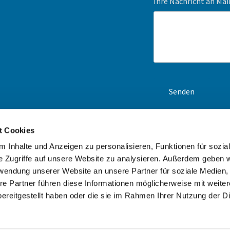
Ihre Nachricht an Ma
t Cookies
en-Navi und unsere
ck an. Wir erstellen Ihnen
 Inhalte und Anzeigen zu personalisieren, Funktionen für sozia
e Zugriffe auf unsere Website zu analysieren. Außerdem geben w
rwendung unserer Website an unsere Partner für soziale Medien
re Partner führen diese Informationen möglicherweise mit weite
ereitgestellt haben oder die sie im Rahmen Ihrer Nutzung der D
Impressum
Datenschutzerklärung
ChurchDesk-Login