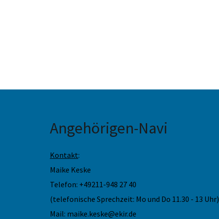
Angehörigen-Navi
Kontakt
:
Maike Keske
Telefon: +49211-948 27 40
(telefonische Sprechzeit: Mo und Do 11.30 - 13 Uhr)
Mail: maike.keske@ekir.de