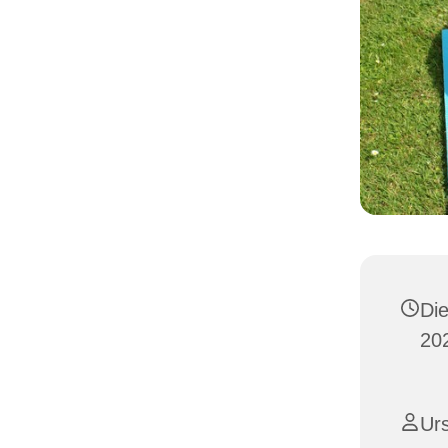
Di
202
Urs