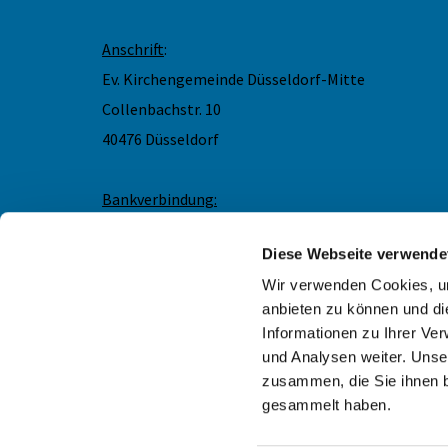
Anschrift
:
Ev. Kirchengemeinde Düsseldorf-Mitte
Collenbachstr. 10
40476 Düsseldorf
Bankverbindung:
IBAN DE83 3005 0110 0012 0866 66
Diese Webseite verwende
Wir freuen uns über eine Spende für das Angehörig
Demenzarbeit. Bitte geben Sie den Verwendungszwe
Wir verwenden Cookies, um
gerne eine Spendenbescheinigung. Vielen Dank!
anbieten zu können und di
Informationen zu Ihrer Ve
und Analysen weiter. Unse
zusammen, die Sie ihnen b
gesammelt haben.