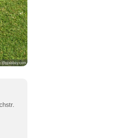
a @pixabay.com
chstr.