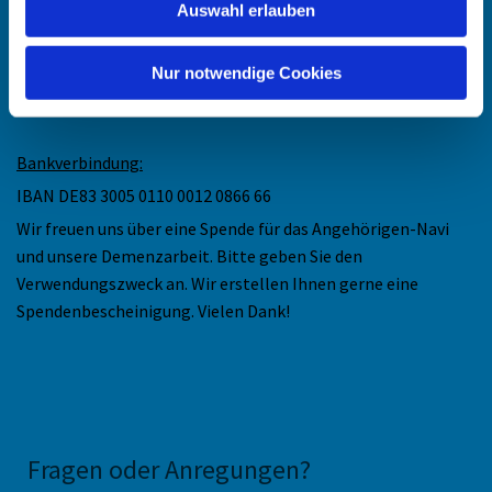
Auswahl erlauben
Ev. Kirchengemeinde Düsseldorf-Mitte
Collenbachstr. 10
Nur notwendige Cookies
40476 Düsseldorf
Bankverbindung:
IBAN DE83 3005 0110 0012 0866 66
Wir freuen uns über eine Spende für das Angehörigen-Navi
und unsere Demenzarbeit. Bitte geben Sie den
Verwendungszweck an. Wir erstellen Ihnen gerne eine
Spendenbescheinigung. Vielen Dank!
Fragen oder Anregungen
?