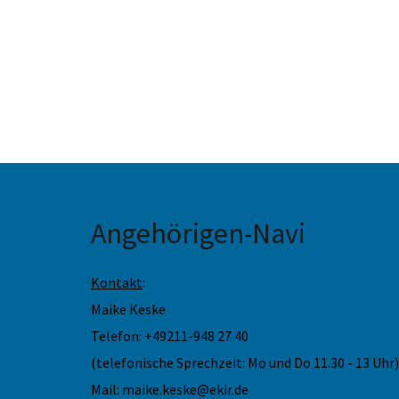
Angehörigen-Navi
Kontakt
:
Maike Keske
Telefon: +49211-948 27 40
(telefonische Sprechzeit: Mo und Do 11.30 - 13 Uhr)
Mail: maike.keske@ekir.de