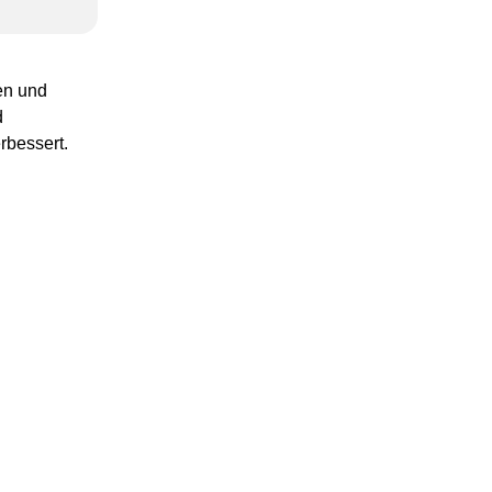
en und
d
rbessert.