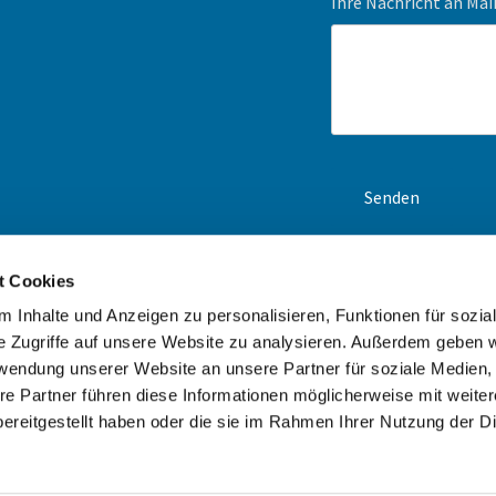
Ihre Nachricht an Ma
t Cookies
en-Navi und unsere
ck an. Wir erstellen Ihnen
 Inhalte und Anzeigen zu personalisieren, Funktionen für sozia
e Zugriffe auf unsere Website zu analysieren. Außerdem geben w
rwendung unserer Website an unsere Partner für soziale Medien
re Partner führen diese Informationen möglicherweise mit weite
ereitgestellt haben oder die sie im Rahmen Ihrer Nutzung der D
Impressum
Datenschutzerklärung
ChurchDesk-Login