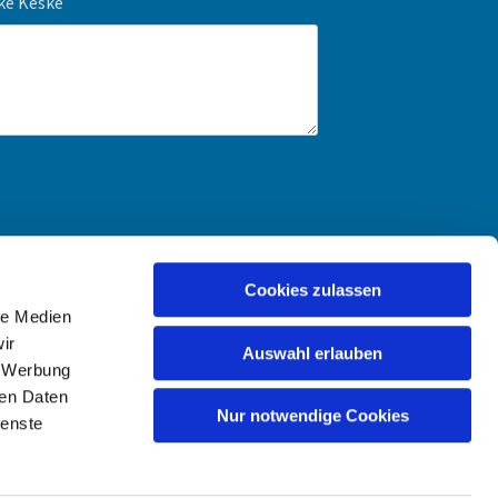
ike Keske
Cookies zulassen
le Medien
ir
Auswahl erlauben
, Werbung
ren Daten
Nur notwendige Cookies
ienste