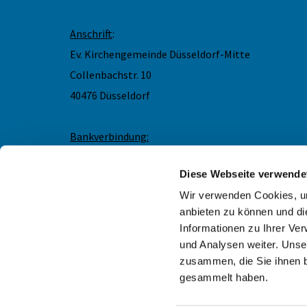
Anschrift
:
Ev. Kirchengemeinde Düsseldorf-Mitte
Collenbachstr. 10
40476 Düsseldorf
Bankverbindung:
IBAN DE83 3005 0110 0012 0866 66
Diese Webseite verwende
Wir freuen uns über eine Spende für das Angehörig
Demenzarbeit. Bitte geben Sie den Verwendungszwe
Wir verwenden Cookies, um
gerne eine Spendenbescheinigung. Vielen Dank!
anbieten zu können und di
Informationen zu Ihrer Ve
und Analysen weiter. Unse
zusammen, die Sie ihnen b
gesammelt haben.