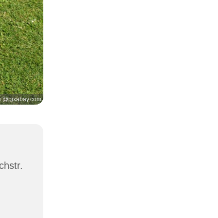
a @pixabay.com
chstr.