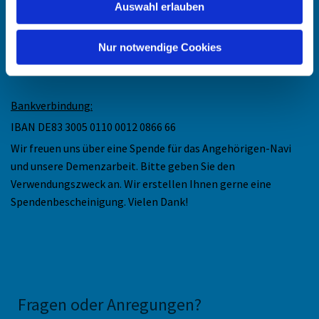
Auswahl erlauben
Ev. Kirchengemeinde Düsseldorf-Mitte
Collenbachstr. 10
Nur notwendige Cookies
40476 Düsseldorf
Bankverbindung:
IBAN DE83 3005 0110 0012 0866 66
Wir freuen uns über eine Spende für das Angehörigen-Navi
und unsere Demenzarbeit. Bitte geben Sie den
Verwendungszweck an. Wir erstellen Ihnen gerne eine
Spendenbescheinigung. Vielen Dank!
Fragen oder Anregungen
?