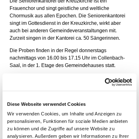
Die Seniorenkantorei der Kreuzkirche ist ein
Frauenchor und singt geistliche und weltliche
Chormusik aus allen Epochen. Die Seniorenkantorei
singt im Gottesdienst in der Kreuzkirche, wirkt aber
auch bei anderen Gemeindeveranstaltungen mit.
Zurzeit singen in der Kantorei ca. 50 Sängerinnen.
Die Proben finden in der Regel donnerstags
nachmittags von 16.00 bis 17.15 Uhr im Collenbach-
Saal, in der 1. Etage des Gemeindehauses statt.
Interessenten melden sich bitte bei Dirk Ströter und
können nach Verabredung ganz unverbindlich Proben
besuchen. Ein Vorsingen ist nicht erforderlich.
Mail: dirk.stroeter@t-online.de oder Telefon: 83 02 96
Diese Webseite verwendet Cookies
59
Wir verwenden Cookies, um Inhalte und Anzeigen zu
personalisieren, Funktionen für soziale Medien anbieten
zu können und die Zugriffe auf unsere Website zu
analysieren. Außerdem geben wir Informationen zu Ihrer