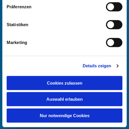
Präferenzen
Kontakt
:
Maike Keske
Statistiken
Telefon: +49211-948 27 40
(telefonische Sprechzeit: Mo und Do 11.30 - 13 Uhr)
Marketing
Mail: maike.keske@ekir.de
Anschrift
:
Details zeigen
Ev. Kirchengemeinde Düsseldorf-Mitte
Collenbachstr. 10
Cookies zulassen
40476 Düsseldorf
Auswahl erlauben
Bankverbindung:
IBAN DE83 3005 0110 0012 0866 66
Nur notwendige Cookies
Wir freuen uns über eine Spende für das Angehörigen-Navi